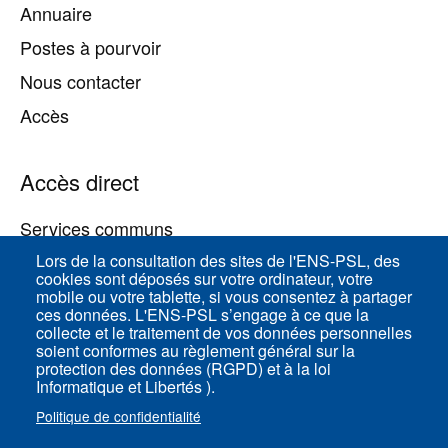
Annuaire
Postes à pourvoir
Nous contacter
Accès
Accès direct
Services communs
Lors de la consultation des sites de l'ENS-PSL, des
cookies sont déposés sur votre ordinateur, votre
ENS-PSL Physique
mobile ou votre tablette, si vous consentez à partager
ces données. L'ENS-PSL s’engage à ce que la
collecte et le traitement de vos données personnelles
Plan du site
soient conformes au règlement général sur la
protection des données (RGPD) et à la loi
Mentions légales
Informatique et Libertés ).
Politique de confidentialité
Politique de confidentialité
Paramètres des cookies