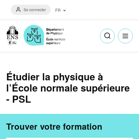
Aller
Menu
au
Se connecter
FR
du
contenu
compte
principal
Français
de
(FR)
l'utilisateur
English
(EN)
Étudier la physique à
l’École normale supérieure
- PSL
Trouver votre formation