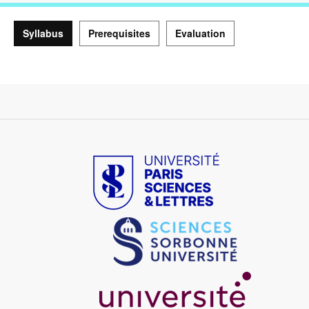
Syllabus
Prerequisites
Evaluation
Syllabus
Image
Image
Image