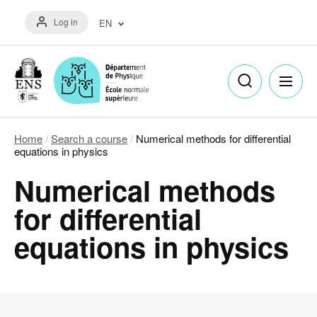
Skip
Menu
to
Log in
EN
du
main
compte
content
Français
de
(FR)
l'utilisateur
English
(EN)
Home
Search a course
Numerical methods for differential
Breadcrumb
equations in physics
Numerical methods
for differential
equations in physics