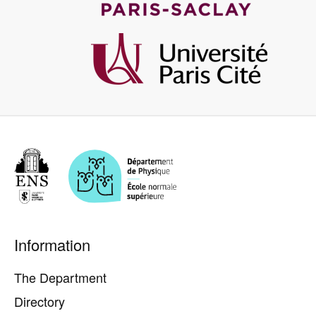
Image
Pied
Information
de
page
The Department
Directory