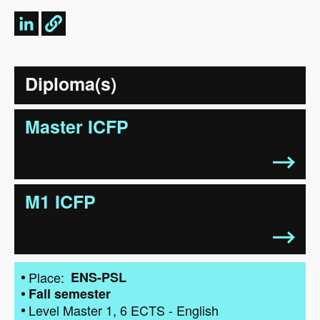
Diploma(s)
Master ICFP
M1 ICFP
Place
ENS-PSL
Fall semester
Level
Master 1
6
ECTS
-
English