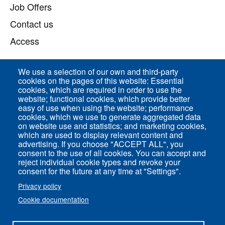
Job Offers
Contact us
Access
We use a selection of our own and third-party
Direct access
cookies on the pages of this website: Essential
cookies, which are required in order to use the
Common Services
website; functional cookies, which provide better
easy of use when using the website; performance
cookies, which we use to generate aggregated data
on website use and statistics; and marketing cookies,
ENS-PSL Physique
which are used to display relevant content and
advertising. If you choose "ACCEPT ALL", you
consent to the use of all cookies. You can accept and
Site Map
reject individual cookie types and revoke your
Legal Notice
consent for the future at any time at "Settings".
Privacy policy
Privacy policy
Cookie documentation
Settings of all cookies