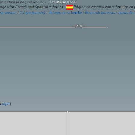
venido a la página web de
/
Jean-Pierre Nadal
ge with French and Spanish subtitles
-
Página en español con subtítulos en f
sh version
/
CV (en francés)
-
Thèmes de recherche /
Research interests / Temas de 
ol
aqui
)