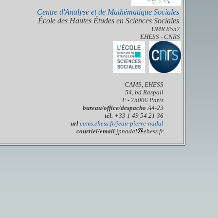
Centre d'Analyse et de Mathématique Sociales
École des Hautes Études en Sciences Sociales
UMR 8557
EHESS - CNRS
CAMS, EHESS
54, bd Raspail
F - 75006 Paris
bureau/
office/despacho
A4-23
tél.
+33 1 49 54 21 36
url
cams.ehess.fr/jean-pierre-nadal
courriel/email
jpnadal
ehess.fr