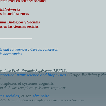
omplexes en sciences sociales
cial Networks
in social sciences
emas Biológicos y Sociales
 en las ciencias sociales
ty and conferences
/
Cursos, congresos
de doctorandos
:
y of the Ecole Normale Supérieure (LPENS)
,
eoretical neuroscience and biophysics
/ Grupo Biofísica y Ne
8
,
complexes et systèmes cognitifs
o de Redes complexas y sistemas cognitivos
es sociales
, et son
séminaire
.
MS: Grupo Sistemas Complejos en las Ciencias Sociales