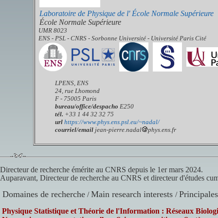
Laboratoire de Physique de l' École Normale Supérieure
École Normale Supérieure
UMR 8023
ENS - PSL - CNRS - Sorbonne Université - Université Paris Cité
LPENS, ENS
24, rue Lhomond
F - 75005 Paris
bureau/
office/despacho
E250
tél.
+33 1 44 32 32 75
url
https://www.phys.ens.psl.eu/~nadal/
courriel/email
jean-pierre.nadal
phys.ens.fr
Directeur de recherche émérite au CNRS depuis le 1er mars 2024.
Auparavant, Directeur de recherche au CNRS et directeur d'études cu
Domaines de recherche
Main research interests
Principale
/
/
Physique Statistique et Théorie de l'Information : Réseaux Biolog