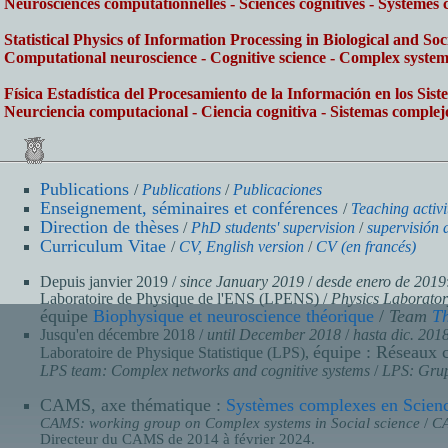
Neurosciences computationnelles - Sciences cognitives - Systèmes c
Statistical Physics of Information Processing in Biological and So
Computational neuroscience - Cognitive science - Complex systems 
Física Estadística del Procesamiento de la Información en los Sist
Neurciencia computacional - Ciencia cognitiva - Sistemas complejos
Publications
/
Publications
/
Publicaciones
Enseignement, séminaires et conférences
/
Teaching activi
Direction de thèses
/
PhD students' supervision
/
supervisión 
Curriculum Vitae
/
CV, English version
/
CV (en francés)
Depuis janvier 2019 /
since January 2019
/
desde enero de 2019
Laboratoire de Physique de l'ENS (LPENS) /
Physics Laborator
équipe
Biophysique et neuroscience théorique
/
Team
Th
Jusqu'en décembre 2018 /
until December 2018
/
hasta dic. 201
équipe : Réseaux 
Laboratoire de Physique Statistique (LPS),
LPS team:
Complex networks and cognitive systems
/
LPS: Grup
CAMS, axe thématique
:
Systèmes complexes en Scienc
CAMS: working group on Complex systems in Social science
/
CA
Directeur du CAMS de 2014 à février 2024.