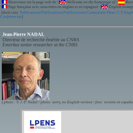
Bienvenue sur la page web de /
Wellcome on the homepage of
/
Buen
Page française avec sous-titres en anglais et en espagnol -
English homepa
[short cuts:
Publications/
Publications/Publicaciones
Curriculum Vitae
/
CV, Engli
Conferencias
]
Jean-Pierre NADAL
Directeur de recherche émérite au CNRS
Emeritus senior researcher at the CNRS
(
photo : © J.-P. Nadal / photo: sorry, no English version / foto: versión en españ