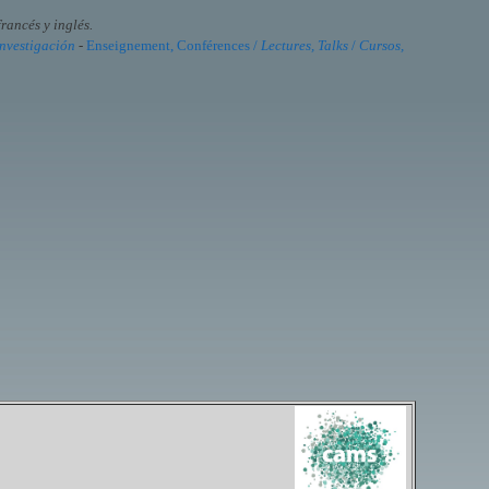
rancés y inglés.
investigación
-
Enseignement, Conférences /
Lectures, Talks
/
Cursos,