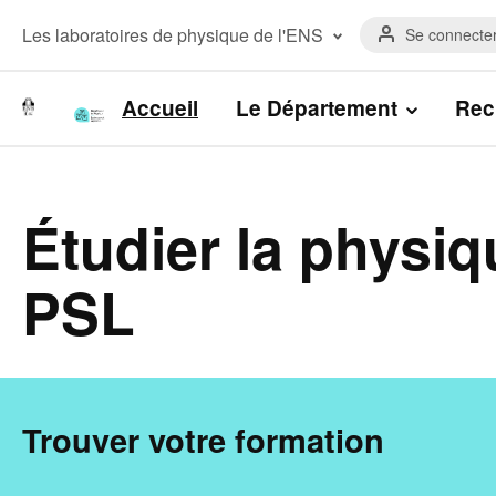
Aller
Menu
au
Menu
Les laboratoires de physique de l'ENS
Se connecte
du
contenu
laboratoires
compte
principal
Laboratoire de Physique de l’Ecole
de
normale supérieure
Navigation
l'utilisateur
Accueil
Le Département
Rec
Laboratoire Kastler Brossel
principale
Étudier la physiq
PSL
Trouver votre formation