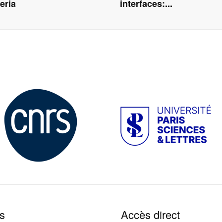
eria
interfaces:...
Image
Image
s
Accès direct