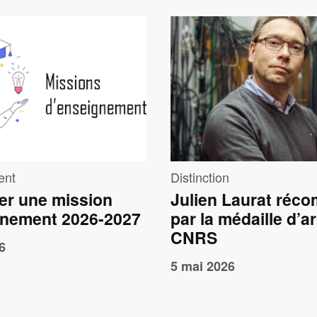
e
Image
ent
Distinction
r une mission
Julien Laurat réc
gnement 2026-2027
par la médaille d’a
CNRS
6
5 mai 2026