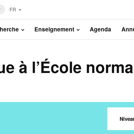
FR
r
Français
(FR)
herche
Enseignement
Agenda
Annu
English
(EN)
ue à l’École norma
Level