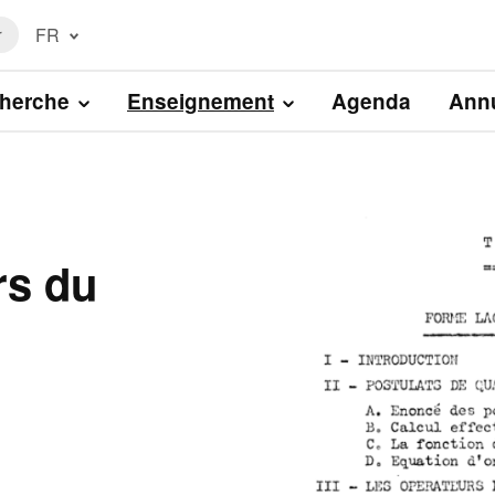
FR
r
Français
(FR)
herche
Enseignement
Agenda
Annu
English
(EN)
Image
rs du