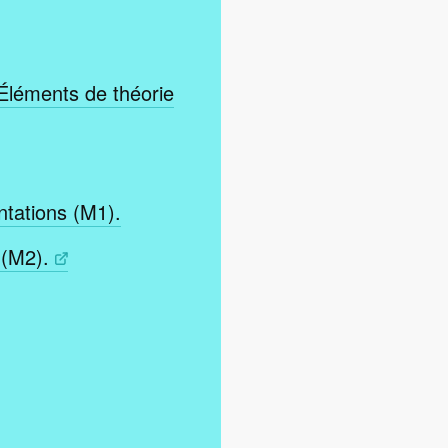
 Éléments de théorie
ntations (M1).
 (M2).