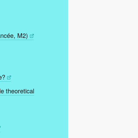
ancée, M2)
e?
e theoretical