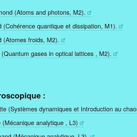
mond (Atoms and photons, M2).
d (Cohérence quantique et dissipation, M1).
d (Atomes froids, M2).
 (Quantum gases in optical lattices , M2).
oscopique :
tte (Systèmes dynamiques et Introduction au chao
 (Mécanique analytique , L3)
mand (Mécanique analytique, L3).