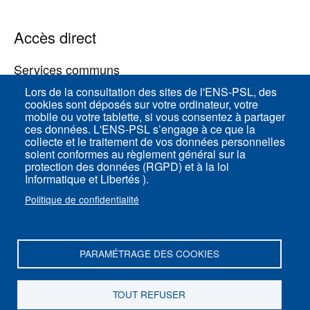
Accès direct
Services communs
Lors de la consultation des sites de l'ENS-PSL, des
cookies sont déposés sur votre ordinateur, votre
ENS-PSL Physique
mobile ou votre tablette, si vous consentez à partager
ces données. L'ENS-PSL s’engage à ce que la
collecte et le traitement de vos données personnelles
Plan du site
soient conformes au règlement général sur la
protection des données (RGPD) et à la loi
Mentions légales
Informatique et Libertés ).
Politique de confidentialité
Politique de confidentialité
Paramètres des cookies
PARAMÉTRAGE DES COOKIES
ENS-PSL Département de physique - 24, rue
Lhomond 75005 Paris - France
TOUT REFUSER