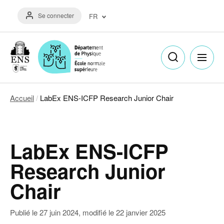
Aller
Menu
au
Se connecter
FR
du
contenu
compte
principal
Français
de
(FR)
l'utilisateur
English
(EN)
Accueil
LabEx ENS-ICFP Research Junior Chair
Fil
d'Ariane
LabEx ENS-ICFP
Research Junior
Chair
Publié le
27 juin 2024
, modifié le
22 janvier 2025