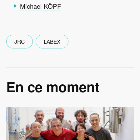
Michael KÖPF
JRC
LABEX
En ce moment
Image