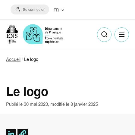
Aller
Menu
au
Se connecter
FR
du
contenu
compte
principal
Français
de
(FR)
l'utilisateur
English
(EN)
Accueil
Le logo
Fil
d'Ariane
Le logo
Publié le
30 mai 2023
, modifié le
8 janvier 2025