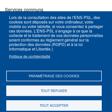
Services communs
Lors de la consultation des sites de l'ENS-PSL, des
cookies sont déposés sur votre ordinateur, votre
ENS-PSL Physique
mobile ou votre tablette, si vous consentez à partager
ces données. L'ENS-PSL s’engage à ce que la
collecte et le traitement de vos données personnelles
Plan du site
soient conformes au règlement général sur la
protection des données (RGPD) et à la loi
Mentions légales
Informatique et Libertés ).
Politique de confidentialité
Politique de confidentialité
Paramètres des cookies
PARAMÉTRAGE DES COOKIES
ENS-PSL Département de physique - 24, rue
Lhomond 75005 Paris - France
TOUT REFUSER
Suivez-nous sur
Youtube
TOUT ACCEPTER