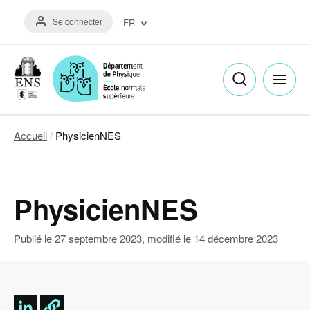
Aller
Menu
au
Se connecter
FR
du
contenu
compte
principal
Français
de
(FR)
l'utilisateur
English
(EN)
Accueil
PhysicienNES
Fil
d'Ariane
PhysicienNES
Publié le
27 septembre 2023
, modifié le
14 décembre 2023