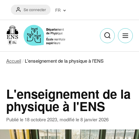
Aller
Menu
au
Se connecter
FR
du
contenu
compte
principal
Français
de
(FR)
l'utilisateur
English
(EN)
Accueil
L'enseignement de la physique à l'ENS
Fil
d'Ariane
L'enseignement de la
physique à l'ENS
Publié le
18 octobre 2023
, modifié le
8 janvier 2026
Image