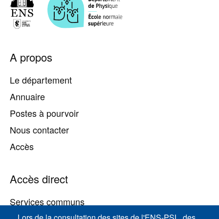
Pied
A propos
de
page
Le département
Annuaire
Postes à pourvoir
Nous contacter
Accès
Accès direct
Services communs
Lors de la consultation des sites de l'ENS-PSL, des