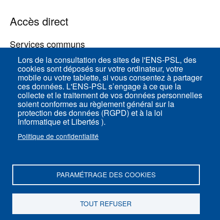
Accès direct
Services communs
Lors de la consultation des sites de l'ENS-PSL, des
cookies sont déposés sur votre ordinateur, votre
ENS-PSL Physique
mobile ou votre tablette, si vous consentez à partager
ces données. L'ENS-PSL s’engage à ce que la
collecte et le traitement de vos données personnelles
Plan du site
soient conformes au règlement général sur la
protection des données (RGPD) et à la loi
Mentions légales
Informatique et Libertés ).
Politique de confidentialité
Politique de confidentialité
Paramètres des cookies
PARAMÉTRAGE DES COOKIES
ENS-PSL Département de physique - 24, rue
Lhomond 75005 Paris - France
TOUT REFUSER