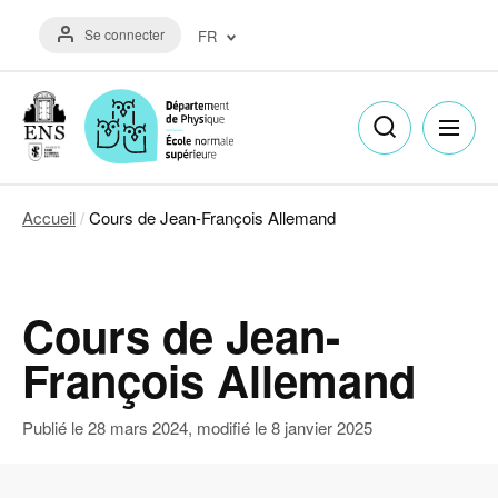
Aller
Menu
au
Se connecter
FR
du
contenu
compte
principal
Français
de
(FR)
l'utilisateur
English
(EN)
Accueil
Cours de Jean-François Allemand
Fil
d'Ariane
Cours de Jean-
François Allemand
Publié le
28 mars 2024
, modifié le
8 janvier 2025