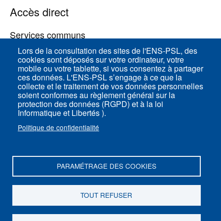
Accès direct
Services communs
Lors de la consultation des sites de l'ENS-PSL, des
cookies sont déposés sur votre ordinateur, votre
ENS-PSL Physique
mobile ou votre tablette, si vous consentez à partager
ces données. L'ENS-PSL s’engage à ce que la
collecte et le traitement de vos données personnelles
Plan du site
soient conformes au règlement général sur la
protection des données (RGPD) et à la loi
Mentions légales
Informatique et Libertés ).
Politique de confidentialité
Politique de confidentialité
Paramètres des cookies
PARAMÉTRAGE DES COOKIES
ENS-PSL Département de physique - 24, rue
Lhomond 75005 Paris - France
TOUT REFUSER
Suivez-nous sur
Youtube