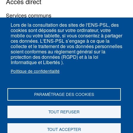
Accès direct
Services communs
Lors de la consultation des sites de l'ENS-PSL, des
cookies sont déposés sur votre ordinateur, votre
ENS-PSL Physique
mobile ou votre tablette, si vous consentez à partager
ces données. L'ENS-PSL s’engage à ce que la
collecte et le traitement de vos données personnelles
Plan du site
soient conformes au règlement général sur la
protection des données (RGPD) et à la loi
Mentions légales
Informatique et Libertés ).
Politique de confidentialité
Politique de confidentialité
Paramètres des cookies
PARAMÉTRAGE DES COOKIES
ENS-PSL Département de physique - 24, rue
Lhomond 75005 Paris - France
TOUT REFUSER
Suivez-nous sur
Youtube
TOUT ACCEPTER