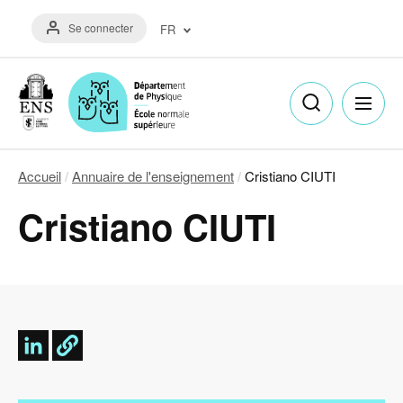
Aller
Menu
au
Se connecter
FR
du
contenu
compte
principal
Français
de
(FR)
l'utilisateur
English
(EN)
Accueil
Annuaire de l'enseignement
Cristiano CIUTI
Fil
Cristiano CIUTI
d'Ariane