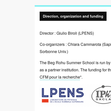
Direction, organization and funding
Direction,
Director : Giulio Biroli (LPENS)
organization
Co-organizers : Chiara Cammarota (Sapi
and
Sorbonne Univ.)
funding
The Beg Rohu Summer School is run by 
as a partner institution. The funding for 
CFM pour la recherche
".