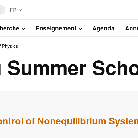
FR
r
Français
(FR)
herche
Enseignement
Agenda
Annu
English
(EN)
 Physics
 Summer Schoo
ontrol of Nonequilibrium Syste