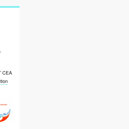
-
hT CEA
tion