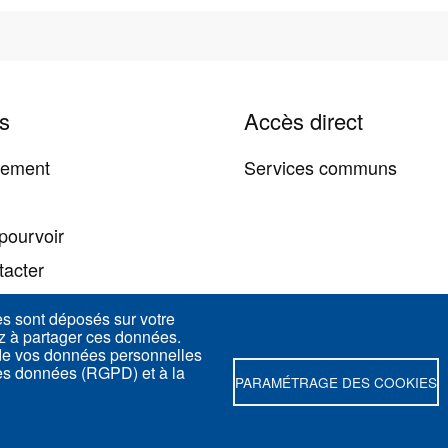
s
Accès direct
tement
Services communs
pourvoir
tacter
es sont déposés sur votre
ez à partager ces données.
 de vos données personnelles
des données (RGPD) et à la
PARAMÉTRAGE DES COOKIES
d 75005 Paris - France