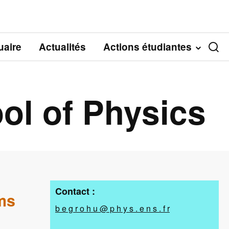
aire
Actualités
Actions étudiantes
l of Physics
Contact :
ms
b e g r o h u @ p h y s . e n s . f r