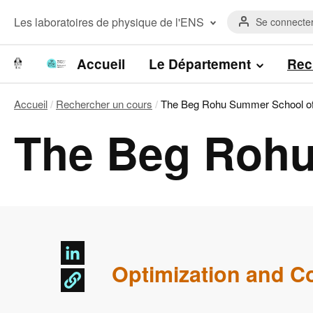
Aller
Menu
au
Menu
Les laboratoires de physique de l'ENS
Se connecte
du
contenu
laboratoires
compte
principal
Laboratoire de Physique de l’Ecole
de
normale supérieure
Navigation
Accueil
Le Département
Rec
l'utilisateur
Laboratoire Kastler Brossel
principale
Accueil
Rechercher un cours
The Beg Rohu Summer School of
Fil
The Beg Rohu
d'Ariane
Optimization and C