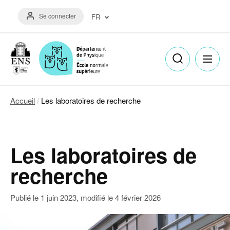
Aller
Menu
au
Se connecter
FR
du
contenu
compte
principal
Français
de
(FR)
l'utilisateur
English
(EN)
Accueil
Les laboratoires de recherche
Fil
d'Ariane
Les laboratoires de
recherche
Publié le
1 juin 2023
, modifié le
4 février 2026
Image