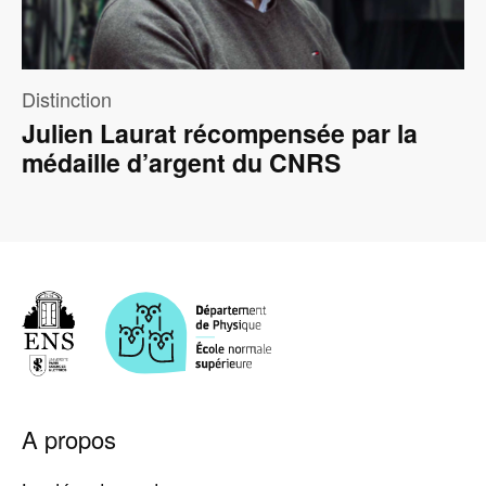
Distinction
Julien Laurat récompensée par la
médaille d’argent du CNRS
Pied
A propos
de
page