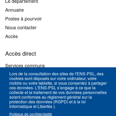
Le département
Annuaire
Postes à pourvoir
Nous contacter
Accès
Accès direct
Services communs
Lors de la consultation des sites de l'ENS-PSL, des
cookies sont déposés sur votre ordinateur, votre
ENS-PSL Physique
mobile ou votre tablette, si vous consentez à partager
ces données. L'ENS-PSL s’engage à ce que la
collecte et le traitement de vos données personnelles
Plan du site
soient conformes au règlement général sur la
protection des données (RGPD) et à la loi
Mentions légales
Informatique et Libertés ).
Politique de confidentialité
Politique de confidentialité