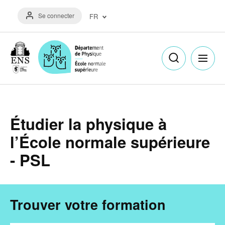
Aller
Menu
au
Se connecter
FR
du
contenu
compte
principal
Français
de
(FR)
l'utilisateur
English
(EN)
Étudier la physique à
l’École normale supérieure
- PSL
Trouver votre formation