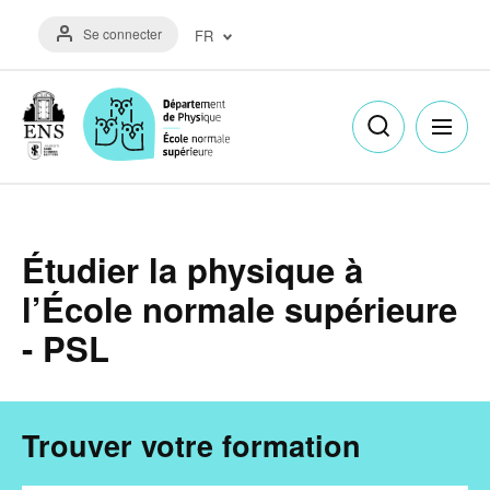
Aller
Menu
au
Se connecter
FR
du
contenu
compte
principal
Français
de
(FR)
l'utilisateur
English
(EN)
Étudier la physique à
l’École normale supérieure
- PSL
Trouver votre formation