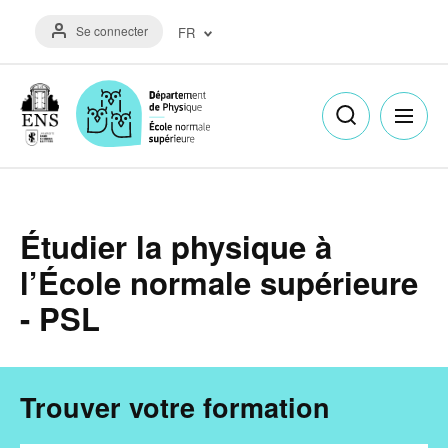
Aller
Menu
au
Se connecter
FR
du
contenu
compte
principal
Français
de
(FR)
l'utilisateur
English
(EN)
Étudier la physique à
l’École normale supérieure
- PSL
Trouver votre formation