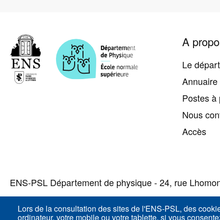
Pied
A propo
de
page
Le dépar
Annuaire
Postes à 
Nous con
Accès
ENS-PSL Département de physique - 24, rue Lhomon
Lors de la consultation des sites de l'ENS-PSL, des cooki
ordinateur, votre mobile ou votre tablette, si vous consent