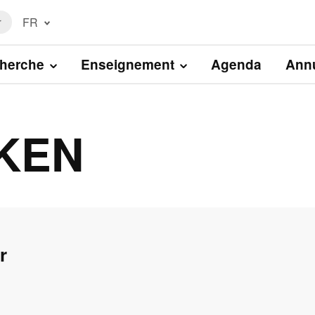
FR
r
Français
(FR)
herche
Enseignement
Agenda
Annu
English
(EN)
EKEN
r