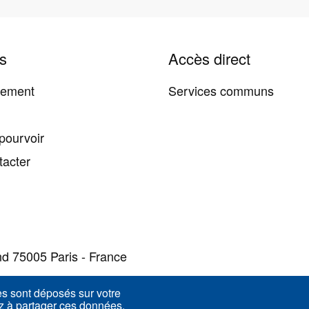
s
Accès direct
tement
Services communs
pourvoir
tacter
d 75005 Paris - France
es sont déposés sur votre
ez à partager ces données.