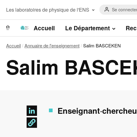
Aller
Menu
au
Menu
Les laboratoires de physique de l'ENS
Se connecte
du
contenu
laboratoires
compte
principal
Laboratoire de Physique de l’Ecole
de
normale supérieure
Navigation
Accueil
Le Département
Rec
l'utilisateur
Laboratoire Kastler Brossel
principale
Accueil
Annuaire de l'enseignement
Salim BASCEKEN
Fil
Salim BASC
d'Ariane
Enseignant·chercheu