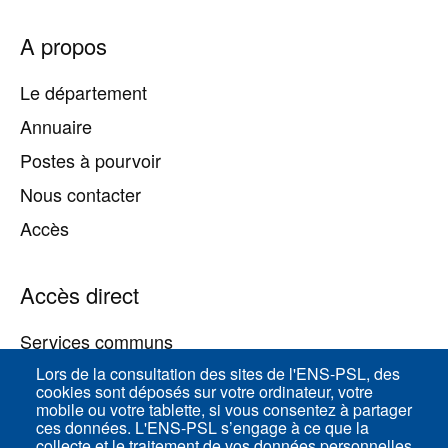
Pied
A propos
de
page
Le département
Annuaire
Postes à pourvoir
Nous contacter
Accès
Accès direct
Services communs
Lors de la consultation des sites de l'ENS-PSL, des
cookies sont déposés sur votre ordinateur, votre
ENS-PSL Physique
mobile ou votre tablette, si vous consentez à partager
ces données. L'ENS-PSL s’engage à ce que la
collecte et le traitement de vos données personnelles