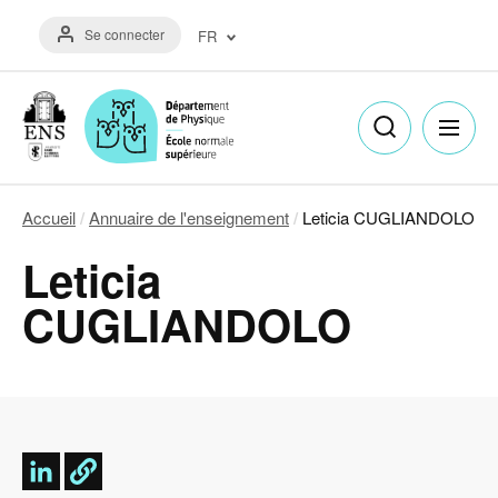
Aller
Menu
au
Se connecter
FR
du
contenu
compte
principal
Français
de
(FR)
l'utilisateur
English
(EN)
Accueil
Annuaire de l'enseignement
Leticia CUGLIANDOLO
Fil
Leticia
d'Ariane
CUGLIANDOLO