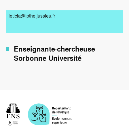
leticia@lpthe.jussieu.fr
Enseignante·chercheuse
Sorbonne Université