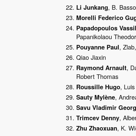
Li Junkang
, B. Bass
Morelli Federico Gu
Papadopoulos Vassil
Papanikolaou Theodo
Pouyanne Paul
, Zlab
Qiao Jiaxin
Raymond Arnault
, D
Robert Thomas
Roussille Hugo
, Lui
Sauty Mylène
, Andre
Savu Vladimir Geor
Trimcev Denny
, Alb
Zhu Zhaoxuan
, K. W