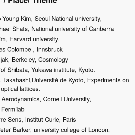
Young Kim, Seoul National university,
ael Shats, National university of Canberra
Kim, Harvard university.
s Colombe , Innsbruck
ljak, Berkeley, Cosmology
rof Shibata, Yukawa institute, Kyoto.
f. Takahashi,Université de Kyoto, Experiments on
ptical lattices.
, Aerodynamics, Cornell University,
, Fermilab
rre Sens, Institut Curie, Paris
Peter Barker, university college of London.