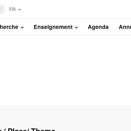
FR
r
Français
(FR)
herche
Enseignement
Agenda
Annu
English
(EN)
 / Place/ Theme