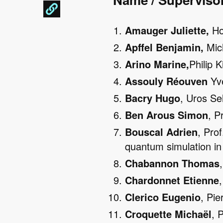
Amauger Juliette,
Ho-
Apffel Benjamin,
Mich
Arino Marine,
Philip 
Assouly Réouven
Yve
Bacry Hugo
, Uros Se
Ben Arous Simon
, P
Bouscal Adrien
, Pro
quantum simulation in o
Chabannon Thomas
Chardonnet Etienne
Clerico Eugenio
, Pie
Croquette Michaël
, 