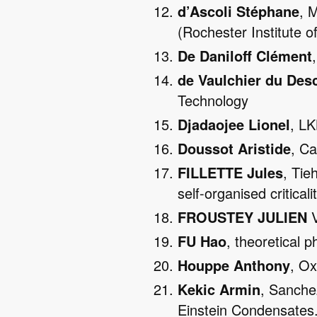
d’Ascoli Stéphane
, 
(Rochester Institute o
De Daniloff Clément
de Vaulchier du Des
Technology
Djadaojee Lionel
, LK
Doussot Aristide
, C
FILLETTE Jules
, Tie
self-organised critica
FROUSTEY JULIEN
V
FU Hao
, theoretical 
Houppe Anthony
, Ox
Kekic Armin
, Sanche
Einstein Condensates