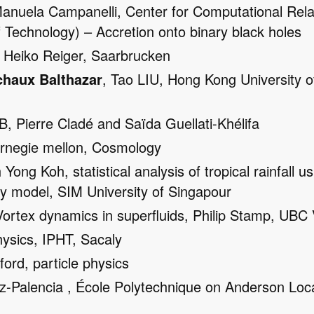
Manuela Campanelli, Center for Computational Relat
f Technology) – Accretion onto binary black holes
, Heiko Reiger, Saarbrucken
chaux Balthazar
, Tao LIU, Hong Kong University 
B, Pierre Cladé and Saïda Guellati-Khélifa
arnegie mellon, Cosmology
h Yong Koh, statistical analysis of tropical rainfall u
lity model, SIM University of Singapour
ortex dynamics in superfluids, Philip Stamp, UBC
physics, IPHT, Sacaly
ford, particle physics
z-Palencia , École Polytechnique on Anderson Loca
.