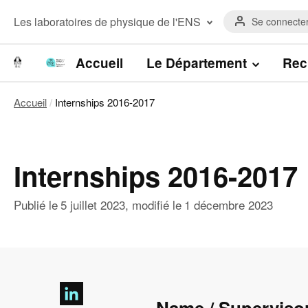
Aller
Menu
au
Menu
Les laboratoires de physique de l'ENS
Se connecte
du
contenu
laboratoires
compte
principal
Laboratoire de Physique de l’Ecole
de
normale supérieure
Navigation
Accueil
Le Département
Rec
l'utilisateur
Laboratoire Kastler Brossel
principale
Accueil
Internships 2016-2017
Fil
d'Ariane
Internships 2016-2017
Publié le
5 juillet 2023
, modifié le
1 décembre 2023
Name / Supervisor