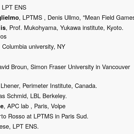
o LPT ENS
glielmo
, LPTMS , Denis Ullmo, "Mean Field Game
is
, Prof. Mukohyama, Yukawa institute, Kyoto.
ros
, Columbia university, NY
avid Broun, Simon Fraser University in Vancouver
s Lhener, Perimeter Institute, Canada.
as Schmid, LBL Berkeley.
ge
, APC lab , Paris, Volpe
erto Rosso at LPTMS in Paris Sud.
iese, LPT ENS.