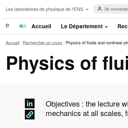
Aller
Menu
au
Menu
Les laboratoires de physique de l'ENS
Se connecte
du
contenu
laboratoires
compte
principal
Laboratoire de Physique de l’Ecole
de
normale supérieure
Navigation
Accueil
Le Département
Rec
l'utilisateur
Laboratoire Kastler Brossel
principale
Accueil
Rechercher un cours
Physics of fluids and nonlinear p
Fil
Physics of fl
d'Ariane
Objectives : the lecture w
mechanics at all scales, f