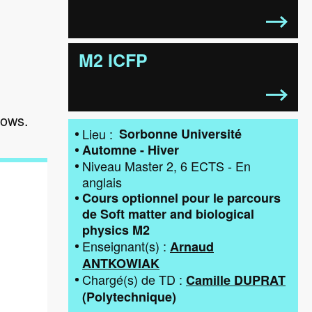
M2 ICFP
lows.
Lieu
Sorbonne Université
Automne - Hiver
Niveau
Master 2
6
ECTS
-
En
anglais
Cours optionnel pour le parcours
de Soft matter and biological
physics M2
Enseignant(s)
Arnaud
ANTKOWIAK
Chargé(s) de TD
Camille DUPRAT
(
Polytechnique
)