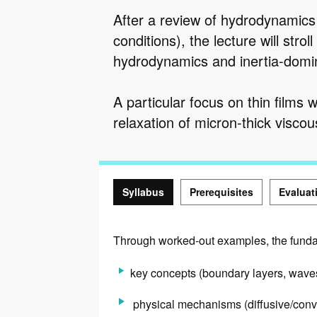
After a review of hydrodynamic
conditions), the lecture will st
hydrodynamics and inertia-domi
A particular focus on thin films w
relaxation of micron-thick visco
Syllabus
Prerequisites
Evaluat
Syllabus
Through worked-out examples, the fundam
key concepts (boundary layers, waves 
physical mechanisms (diffusive/convec