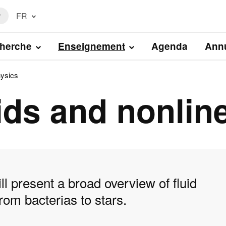
FR
r
Français
(FR)
herche
Enseignement
Agenda
Annu
English
(EN)
hysics
uids and nonlin
ill present a broad overview of fluid
rom bacterias to stars.