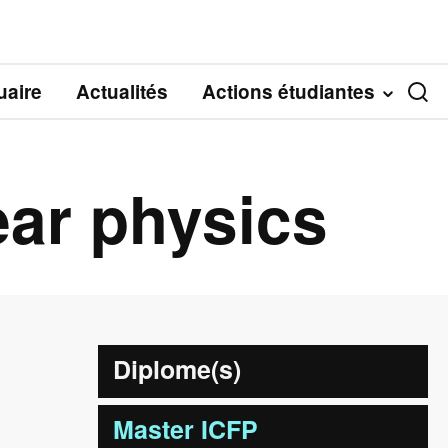
aire
Actualités
Actions étudiantes
ear physics
Diplome(s)
Master ICFP