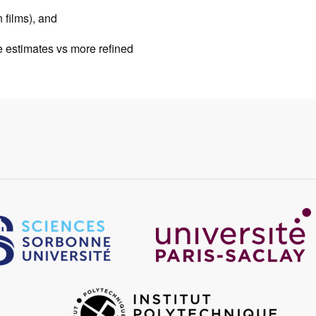
 films), and
 estimates vs more refined
Image
age
Image