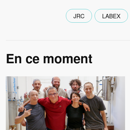
JRC
LABEX
En ce moment
Image