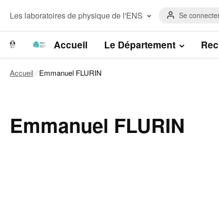
Aller
Menu
au
Menu
Les laboratoires de physique de l'ENS
Se connecte
du
contenu
laboratoires
compte
principal
Laboratoire de Physique de l’Ecole
de
normale supérieure
Navigation
Accueil
Le Département
Rec
l'utilisateur
Laboratoire Kastler Brossel
principale
Accueil
Emmanuel FLURIN
Fil
d'Ariane
Emmanuel FLURIN