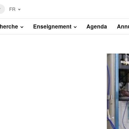
FR
r
Français
(FR)
herche
Enseignement
Agenda
Annu
English
(EN)
Image