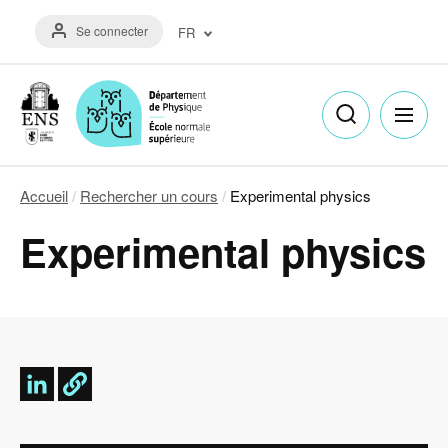
Aller
Menu
au
Se connecter
FR
du
contenu
compte
principal
Français
de
(FR)
l'utilisateur
English
(EN)
Accueil
Rechercher un cours
Experimental physics
Fil
Experimental physics
d'Ariane