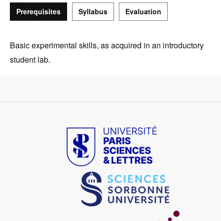
Prerequisites
Syllabus
Evaluation
Prerequisites
Basic experimental skills, as acquired in an introductory
student lab.
Image
Image
Image