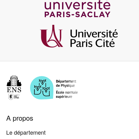
Image
Pied
A propos
de
page
Le département