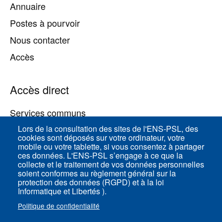
Annuaire
Postes à pourvoir
Nous contacter
Accès
Accès direct
Services communs
Lors de la consultation des sites de l'ENS-PSL, des
cookies sont déposés sur votre ordinateur, votre
ENS-PSL Physique
mobile ou votre tablette, si vous consentez à partager
ces données. L'ENS-PSL s’engage à ce que la
collecte et le traitement de vos données personnelles
Plan du site
soient conformes au règlement général sur la
protection des données (RGPD) et à la loi
Mentions légales
Informatique et Libertés ).
Politique de confidentialité
Politique de confidentialité
Paramètres des cookies