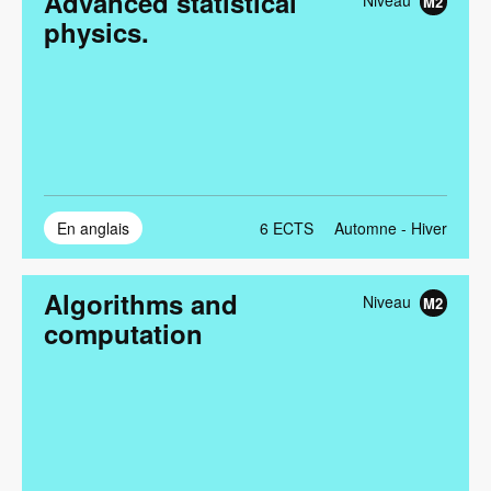
Advanced statistical
Niveau
M2
physics.
En anglais
6
ECTS
Automne - Hiver
Algorithms and
Niveau
M2
computation