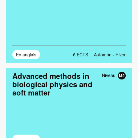
En anglais
6
ECTS
Automne - Hiver
Advanced methods in
Niveau
M2
biological physics and
soft matter