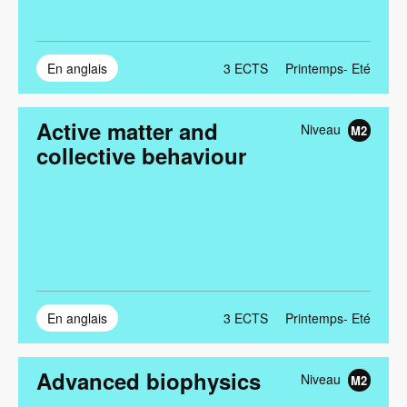
En anglais
3
ECTS
Printemps- Eté
Active matter and
Niveau
M2
collective behaviour
En anglais
3
ECTS
Printemps- Eté
Advanced biophysics
Niveau
M2