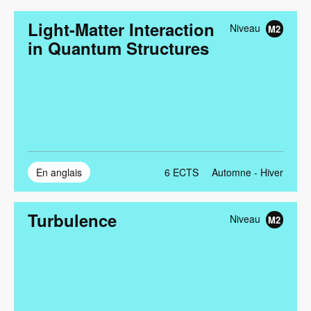
ordre
décroissant
Light-Matter Interaction
Niveau
M2
in Quantum Structures
En anglais
6
ECTS
Automne - Hiver
Turbulence
Niveau
M2