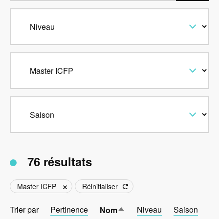
76 résultats
Master ICFP
Réinitialiser
Trier par
Pertinence
Trier
Niveau
Saison
Nom
par