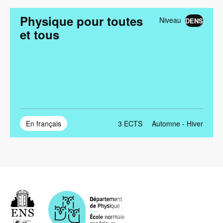
ordre
décroissant
Physique pour toutes
Niveau
DENS
et tous
En français
3
ECTS
Automne - Hiver