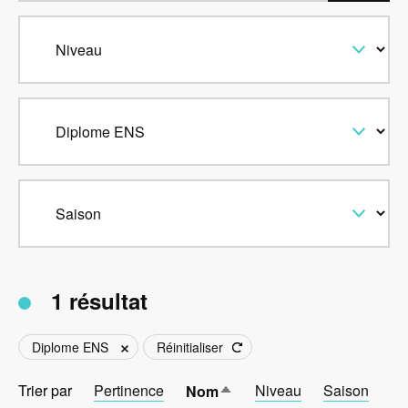
1 résultat
Diplome ENS
Réinitialiser
Trier par
Pertinence
Trier
Niveau
Saison
Nom
par