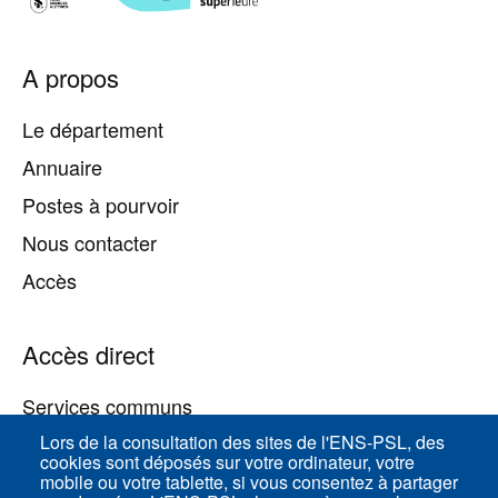
Pied
A propos
de
page
Le département
Annuaire
Postes à pourvoir
Nous contacter
Accès
Accès direct
Services communs
Lors de la consultation des sites de l'ENS-PSL, des
cookies sont déposés sur votre ordinateur, votre
ENS-PSL Physique
mobile ou votre tablette, si vous consentez à partager