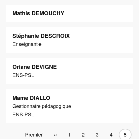
Mathis DEMOUCHY
Stéphanie DESCROIX
Enseignant·e
Oriane DEVIGNE
ENS-PSL
Mame DIALLO
Gestionnaire pédagogique
ENS-PSL
Première
Premier
Page
‹‹
Page
1
Page
2
Page
3
Page
4
Page
5
Pagination