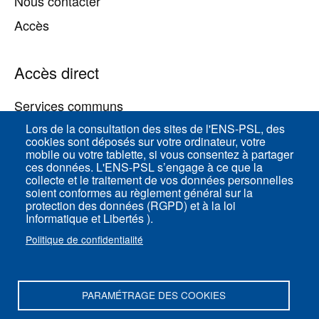
Nous contacter
Accès
Accès direct
Services communs
Lors de la consultation des sites de l'ENS-PSL, des
cookies sont déposés sur votre ordinateur, votre
ENS-PSL Physique
mobile ou votre tablette, si vous consentez à partager
ces données. L'ENS-PSL s’engage à ce que la
collecte et le traitement de vos données personnelles
Plan du site
soient conformes au règlement général sur la
protection des données (RGPD) et à la loi
Mentions légales
Informatique et Libertés ).
Politique de confidentialité
Politique de confidentialité
Paramètres des cookies
PARAMÉTRAGE DES COOKIES
ENS-PSL Département de physique - 24, rue