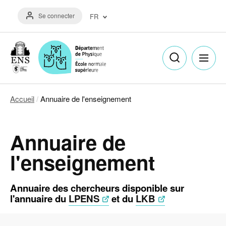
Aller
Menu
au
Se connecter
FR
du
contenu
compte
principal
Français
de
(FR)
l'utilisateur
English
(EN)
Accueil
Annuaire de l'enseignement
Fil
d'Ariane
Annuaire de
l'enseignement
Annuaire des chercheurs disponible sur
l'annuaire du
LPENS
et du
LKB