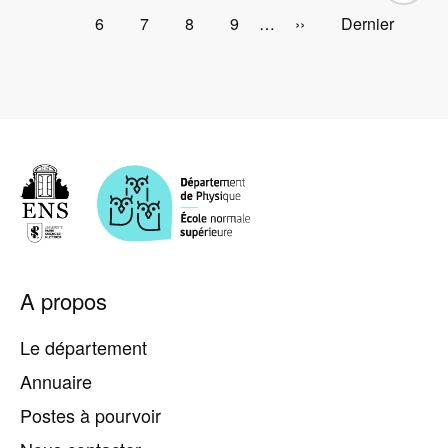
page
précédente
couran
Page
6
Page
7
Page
8
Page
9
…
Page
››
Dernière
Dernier
suivante
page
Pied
A propos
de
page
Le département
Annuaire
Postes à pourvoir